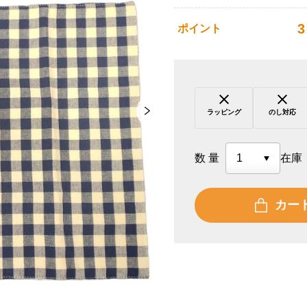
3
ポイント
ラッピング
のし対応
数量
在庫
カー