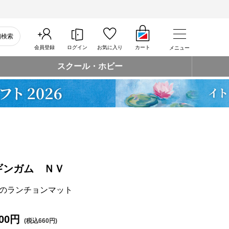
細検索
会員登録
ログイン
お気に入り
カート
メニュー
スクール・ホビー
ギンガム ＮＶ
のランチョンマット
00円
(税込660円)