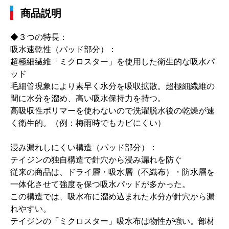
商品説明
◆３つの特長：
吸水速乾性（パッド部分）：
超極細繊維「ミクロスター」を使用した衛生的な吸水パ
ッド
毛細管現象により素早く水分を吸収拡散。超極細繊維の
間に水分を溜め、高い吸水保持力を持つ。
高吸収性ポリマーを使わないので洗濯脱水後の乾燥が速
く衛生的。（例：梅雨時でもカビにくい）
浸み漏れしにくい構造（パッド部分）：
テイジンの独自構造で針穴から浸み漏れを防ぐ
従来の商品は、ドライ層・吸水層（不織布）・防水層を
一体化させて強度を保つ吸水パッドが多かった。
この構造では、吸水布に溜め込まれた水分が針穴から漏
れやすい。
テイジンの「ミクロスター」吸水布は物性が強い。部材