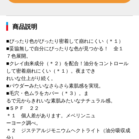
商品説明
■ぴったり色がぴったり密着して崩れにくい（＊１）
■妥協無しで自分にぴったりな色が見つかる！ 全１
７色展開。
■クレイ由来成分（＊２）を配合！油分をコントロール
して密着崩れにくい（＊１）。夜までき
れいな仕上がり続く。
■パウダーみたいなさらさら素肌感を実現。
■毛穴・色ムラをカバー（＊３）。ま
るで元からきれいな素肌みたいなナチュラル感。
■ＳＰＦ ２２
＊１ 個人差があります。メベリンニュ
ーヨーク調べ。
＊２ ジステアルジモニウムヘクトライト（油分吸収成
分）