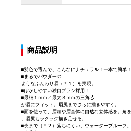
商品説明
■髪色で選んで、こんなにナチュラル！一本で簡単
■まるでパウダーの
ようなふんわり眉（＊１）を実現。
■ぼかしやすい独自ブラシ採用！
■最細１ｍｍ／最太３ｍｍの三角芯
が眉にフィット。眉尻までさらに描きやすく。
■面を使って、眉頭や眉全体に自然な立体感を。角
、眉尻もラクラク描き足せる。
■夜まで（＊２）落ちにくい、ウォータープルーフ