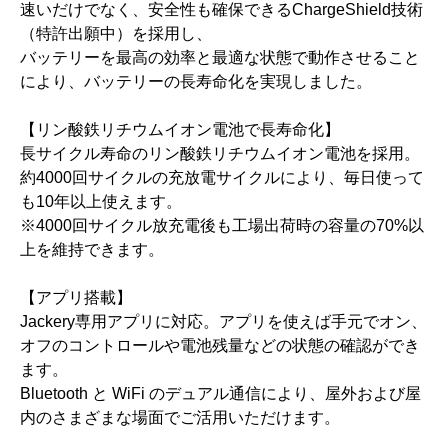
速いだけでなく、安全性も確保できるChargeShield技術
（特許出願中）を採用し、
バッテリーを最高の効率と最適な状態で動作させること
により、バッテリーの長寿命化を実現しました。
【リン酸鉄リチウムイオン電池で長寿命化】
長サイクル寿命のリン酸鉄リチウムイオン電池を採用。
約4000回サイクルの充放電サイクルにより、毎日使って
も10年以上使えます。
※4000回サイクル放充電後も工場出荷時の容量の70%以
上を維持できます。
【アプリ搭載】
Jackery専用アプリに対応。アプリを使えば手元でオン、
オフのコントロールや電池残量などの状態の確認ができ
ます。
Bluetooth と WiFi のデュアル通信により、屋外および屋
内のさまざまな場面でご活用いただけます。