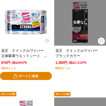
在庫なし
花王 クイックルワイパー
花王 クイックルワイパー
立体吸着ウエットシート ス
ブラックカラー
トロング 香りが残らないタ
878円
1,380円
(税込965円)
(税込1,518円)
イプ ２４枚入
43
69
ポイント
ポイント
カートに追加