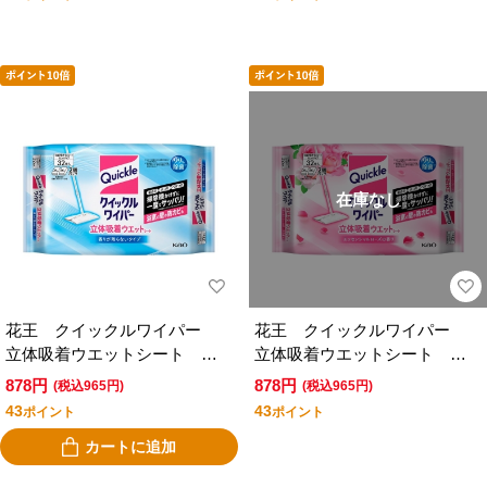
在庫なし
花王 クイックルワイパー
花王 クイックルワイパー
立体吸着ウエットシート 香
立体吸着ウエットシート エ
りが残らないタイプ ３２枚
ッセンシャルローズの香り
878円
878円
(税込965円)
(税込965円)
入
３２枚入
43
43
ポイント
ポイント
カートに追加