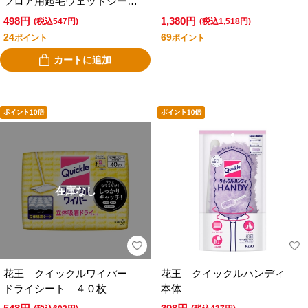
フロア用起毛ウェットシート
（各社共通タイプ） １２枚
498円
1,380円
(税込547円)
(税込1,518円)
入
24
69
ポイント
ポイント
カートに追加
在庫なし
花王 クイックルワイパー
花王 クイックルハンディ
ドライシート ４０枚
本体