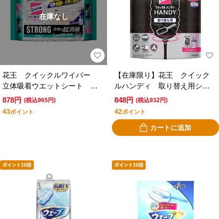
在庫なし
花王 クイックルワイパー
【在庫限り】花王 クイック
立体吸着ウエットシート ス
ルハンディ 取り替え用シー
トロング 空間の超消臭 ２
ト ブラック ８枚入
878円
848円
(税込965円)
(税込932円)
４枚入
43
42
ポイント
ポイント
カートに追加