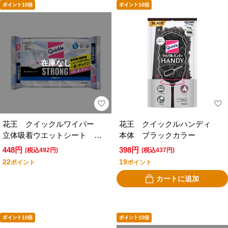
在庫なし
花王 クイックルワイパー
花王 クイックルハンディ
立体吸着ウエットシート ス
本体 ブラックカラー
トロング香りが残らないタイ
448円
398円
(税込492円)
(税込437円)
プ１２枚入
22
19
ポイント
ポイント
カートに追加