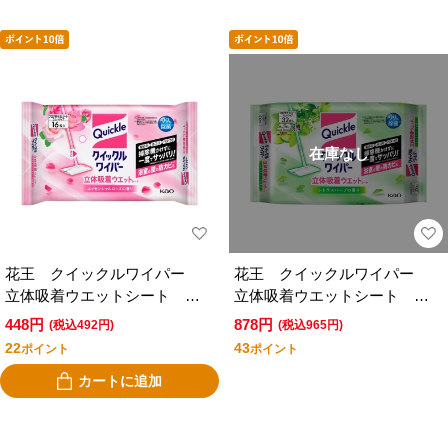
在庫なし
花王 クイックルワイパー
花王 クイックルワイパー
立体吸着ウエットシート エ
立体吸着ウエットシート シ
ッセンシャルローズの香り
トラスハーブの香り ３２枚
448円
878円
(税込492円)
(税込965円)
１６枚入
入
22
43
ポイント
ポイント
カートに追加