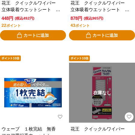
花王 クイックルワイパー
花王 クイックルワイパー
立体吸着ウエットシート 無
立体吸着ウエットシート 無
添加タイプ 無香性 １２枚
添加タイプ 無香性 ２４枚
448円
878円
(税込492円)
(税込965円)
入
入
22
43
ポイント
ポイント
カートに追加
カートに追加
在庫なし
ウェーブ １枚完結 無香
花王 クイックルワイパー