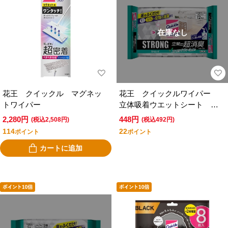
在庫なし
花王 クイックル マグネッ
花王 クイックルワイパー
トワイパー
立体吸着ウエットシート ス
トロング 空間の超消臭 １
2,280円
448円
(税込2,508円)
(税込492円)
２枚入
114
22
ポイント
ポイント
カートに追加