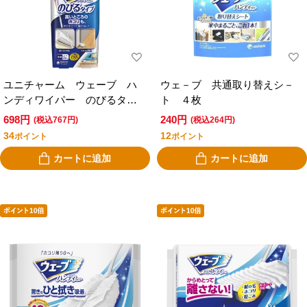
ユニチャーム ウェーブ ハ
ウェ－ブ 共通取り替えシ－
ンディワイパー のびるタイ
ト ４枚
プ 本体＋２枚
698円
240円
(税込767円)
(税込264円)
34
12
ポイント
ポイント
カートに追加
カートに追加