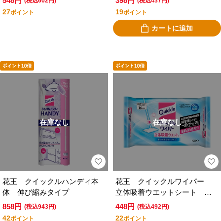
548円
398円
(税込602円)
(税込437円)
27
19
ポイント
ポイント
カートに追加
在庫なし
在庫なし
花王 クイックルハンディ本
花王 クイックルワイパー
体 伸び縮みタイプ
立体吸着ウエットシート 香
りが残らないタイプ １６枚
858円
448円
(税込943円)
(税込492円)
入
42
22
ポイント
ポイント