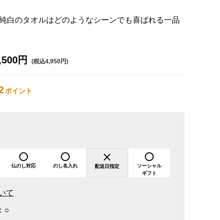
純白のタオルはどのようなシーンでも喜ばれる一品
,500円
(税込4,950円)
2
ポイント
仏のし対応
のし名入れ
ソーシャル
配送日指定
ギフト
いて
：
○