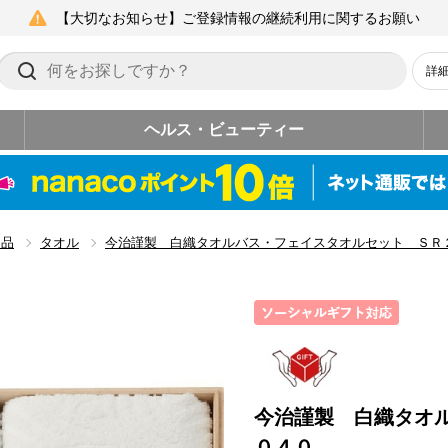
【大切なお知らせ】ご登録情報の継続利用に関するお願い
詳
ヘルス・ビューティー
用品
タオル
今治謹製 白織タオルバス・フェイスタオルセット ＳＲ
今治謹製 白織タオ
０４０