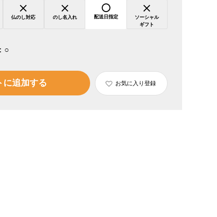
配送日指定
仏のし対応
のし名入れ
ソーシャル
ギフト
：
○
トに追加する
お気に入り登録