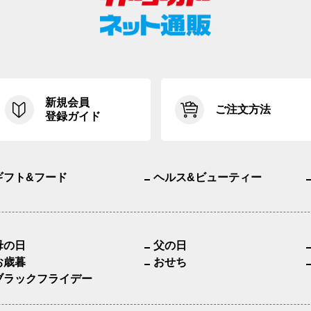
新規会員
ご注文方法
登録ガイド
ギフト&フード
ヘルス&ビューティー
母の日
父の日
お歳暮
おせち
ブラックフライデー