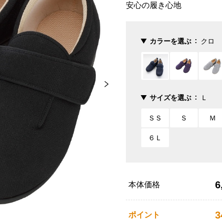
安心の履き心地
カラーを選ぶ
クロ
サイズを選ぶ
Ｌ
ＳＳ
Ｓ
Ｍ
６Ｌ
6
本体価格
3
ポイント