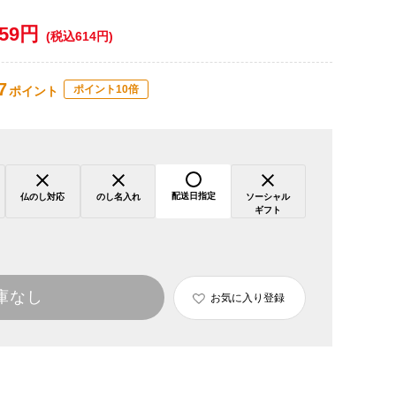
559円
(税込614円)
7
ポイント10倍
ポイント
配送日指定
仏のし対応
のし名入れ
ソーシャル
ギフト
庫なし
お気に入り登録