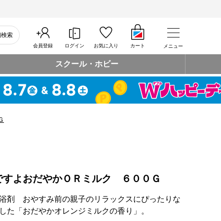
細検索
会員登録
ログイン
お気に入り
カート
メニュー
スクール・ホビー
Ｇ
ですよおだやかＯＲミルク ６００Ｇ
浴剤 おやすみ前の親子のリラックスにぴったりな
した「おだやかオレンジミルクの香り」。