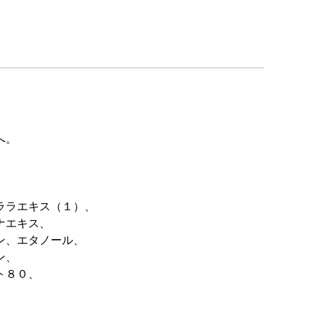
へ。
、
ララエキス（１）、
ナエキス、
ン、エタノール、
ン、
ト８０、
、