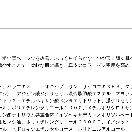
て狙い撃ち、シワを改善。ふっくら柔らかな「つや玉」輝く肌
増やすことで、柔軟な肌に導き、真皮のコラーゲン密度を高め
ス、バラエキス、Ｌ－オキシプロリン、サイコエキスＢＳ、ク
マシ油、アジピン酸ジグリセリル混合脂肪酸エステル、マヨラ
テトラ２－エチルヘキサン酸ペンタエリトリット、濃グリセリ
ール、ポリエチレングリコール１０００、メチルポリシロキサ
リン酸ナトリウム共重合体／イソヘキサデカン／ポリソルベー
化ヒマシ油、ポリエチレングリコール２００００、イノシット
ール、ヒドロキシエチルセルロース、ポリビニルアルコール、