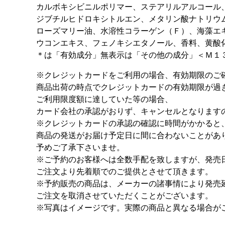
カルボキシビニルポリマー、ステアリルアルコール
ジブチルヒドロキシトルエン、メタリン酸ナトリウ
ローズマリー油、水溶性コラーゲン（Ｆ）、海藻エ
ウコンエキス、フェノキシエタノール、香料、黄酸
＊は「有効成分」無表示は「その他の成分」＜Ｍ１
※クレジットカードをご利用の場合、有効期限のご
商品出荷の時点でクレジットカードの有効期限が過
ご利用限度額に達していた等の場合、
カード会社の承認がおりず、キャンセルとなります
※クレジットカードの承認の確認に時間がかかると
商品の発送がお届け予定日に間に合わないことがあ
予めご了承下さいませ。
※ご予約のお客様へは全数手配を致しますが、発売
ご注文より先着順でのご提供とさせて頂きます。
※予約販売の商品は、メーカーの諸事情により発売
ご注文を取消させていただくことがございます。
※写真はイメージです。実際の商品と異なる場合が