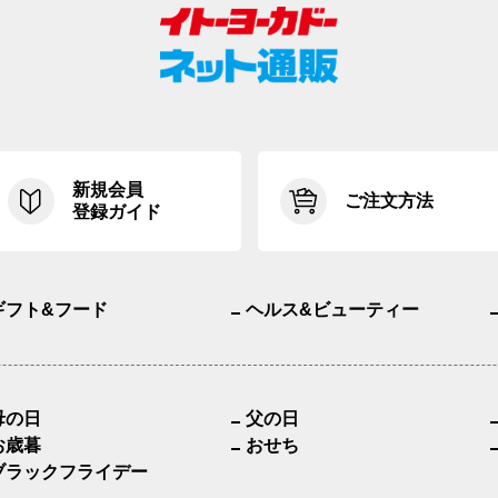
新規会員
ご注文方法
登録ガイド
ギフト&フード
ヘルス&ビューティー
母の日
父の日
お歳暮
おせち
ブラックフライデー