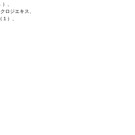
．）、
ムクロジエキス、
（１）、