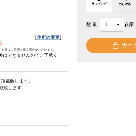
ラッピング
のし対応
数量
在庫
[
]
住所の変更
金）
カー
、お届けに時間を頂く場合がございます。
換はできませんのでご了承く
を頂戴致します。
頂戴致します。