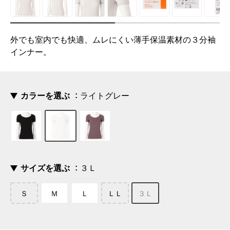
外でも室内でも快適、ムレにくい薄手保温素材の３分袖
インナー。
カラーを選ぶ
ライトグレー
サイズを選ぶ
３Ｌ
Ｓ
Ｍ
Ｌ
ＬＬ
３Ｌ