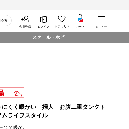
細検索
会員登録
ログイン
お気に入り
カート
メニュー
スクール・ホビー
レにくく暖かい 婦人 お腹二重タンクト
アムライフスタイル
ってて暖か。