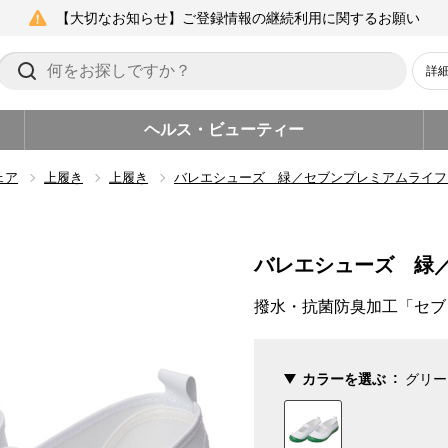
【大切なお知らせ】ご登録情報の継続利用に関するお願い
詳
ヘルス・ビューティー
ェア
上履き
上履き
バレエシューズ 緑／セブンプレミアムライフ
バレエシューズ 緑
撥水・抗菌防臭加工「セブ
カラーを選ぶ
グリー