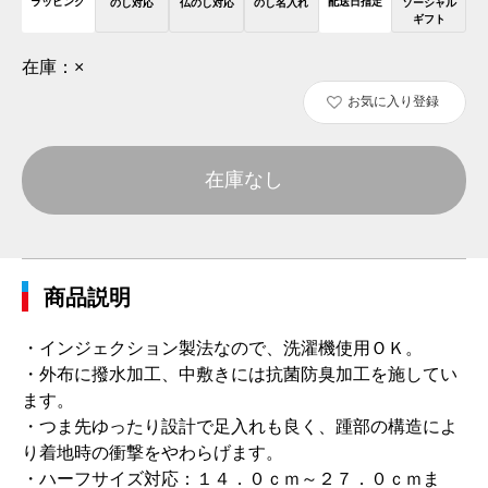
ラッピング
配送日指定
のし対応
仏のし対応
のし名入れ
ソーシャル
ギフト
在庫：
×
お気に入り登録
在庫なし
商品説明
・インジェクション製法なので、洗濯機使用ＯＫ。
・外布に撥水加工、中敷きには抗菌防臭加工を施してい
ます。
・つま先ゆったり設計で足入れも良く、踵部の構造によ
り着地時の衝撃をやわらげます。
・ハーフサイズ対応：１４．０ｃｍ～２７．０ｃｍま