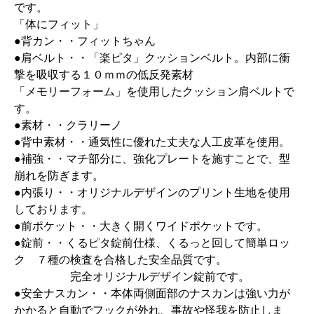
です。
「体にフィット」
●背カン・・フィットちゃん
●肩ベルト・・「楽ピタ」クッションベルト。内部に衝
撃を吸収する１０ｍｍの低反発素材
「メモリーフォーム」を使用したクッション肩ベルトで
す。
●素材・・クラリーノ
●背中素材・・通気性に優れた丈夫な人工皮革を使用。
●補強・・マチ部分に、強化プレートを施すことで、型
崩れを防ぎます。
●内張り・・オリジナルデザインのプリント生地を使用
しております。
●前ポケット・・大きく開くワイドポケットです。
●錠前・・くるピタ錠前仕様、くるっと回して簡単ロッ
ク ７種の検査を合格した安全品質です。
完全オリジナルデザイン錠前です。
●安全ナスカン・・本体両側面部のナスカンは強い力が
かかると自動でフックが外れ、事故や怪我を防止しま