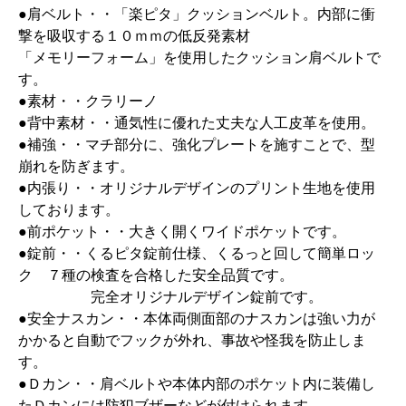
●肩ベルト・・「楽ピタ」クッションベルト。内部に衝
撃を吸収する１０ｍｍの低反発素材
「メモリーフォーム」を使用したクッション肩ベルトで
す。
●素材・・クラリーノ
●背中素材・・通気性に優れた丈夫な人工皮革を使用。
●補強・・マチ部分に、強化プレートを施すことで、型
崩れを防ぎます。
●内張り・・オリジナルデザインのプリント生地を使用
しております。
●前ポケット・・大きく開くワイドポケットです。
●錠前・・くるピタ錠前仕様、くるっと回して簡単ロッ
ク ７種の検査を合格した安全品質です。
完全オリジナルデザイン錠前です。
●安全ナスカン・・本体両側面部のナスカンは強い力が
かかると自動でフックが外れ、事故や怪我を防止しま
す。
●Ｄカン・・肩ベルトや本体内部のポケット内に装備し
たＤカンには防犯ブザーなどが付けられます。