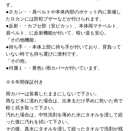
す。
●Ｄカン・・肩ベルトや本体内部のポケット内に装備し
たＤカンには防犯ブザーなどが付けられます。
●反射・・カブセ部（安ピカッ）、本体両マチベルト、
肩ベルト、に反射機能が付いて、暗い道も安心。
「その他機能」
●持ち手・・本体上部に持ち手が付いており、背負って
いない時でも持ち運びに便利です。
「その他」
●付属１・・黄色い雨カバーが付いています。
※６年間保証付き
雨カバーは装着したままにしないで下さい。
雨など水に濡れた場合は、出来るだけ早めに乾いた布で
軽く拭き取って下さい。
汚れた場合は、中性洗剤を薄めた水にタオルを浸して絞
った後に汚れを拭いて下さい。
その後、真水にタオルを浸して絞ったタオルで洗剤が残