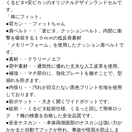
くるピタ×安ピカッのオリジナルデザインランドセルで
す。
「体にフィット」
●背カン・・フィットちゃん
●肩ベルト・・「楽ピタ」クッションベルト。内部に衝
撃を吸収する１０ｍｍの低反発素材
「メモリーフォーム」を使用したクッション肩ベルトで
す。
●素材・・クラリーノエフ
●背中素材・・通気性に優れた丈夫な人工皮革を使用。
●補強・・マチ部分に、強化プレートを施すことで、型
崩れを防ぎます。
●内張り・・汚れが目立たない黒色プリント生地を使用
しております。
●前ポケット・・大きく開くワイドポケットです。
●錠前・・くるピタ錠前仕様、くるっと回して簡単ロッ
ク ７種の検査を合格した安全品質です。
●安全ナスカン・・本体両側面部のナスカンは強い力が
かかると自動でフックが外れ、事故や怪我を防止しま