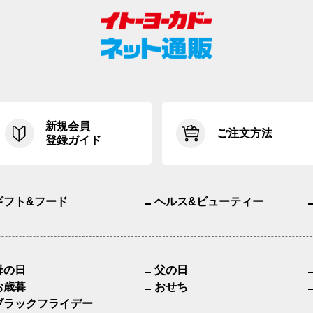
新規会員
ご注文方法
登録ガイド
ギフト&フード
ヘルス&ビューティー
母の日
父の日
お歳暮
おせち
ブラックフライデー