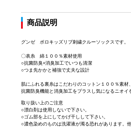
商品説明
グンゼ ポロキッズリブ刺繍クルーソックスです。
〇表糸 綿１００％素材使用
○抗菌防臭+消臭加工でいつも清潔
○つま先かかと補強で丈夫な設計
肌にふれる裏糸はこだわりのコットン１００％素材
抗菌防臭機能と消臭加工をプラスし気になるニオイ
取り扱い上のご注意
○漂白剤は使用しないで下さい。
○ゴム部を上にしてかげ干しして下さい。
○濃色染めのものは洗濯液が濁る恐れがあります。