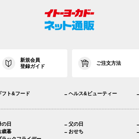
新規会員
ご注文方法
登録ガイド
ギフト&フード
ヘルス&ビューティー
母の日
父の日
お歳暮
おせち
ブラックフライデー