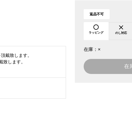
返品不可
ラッピング
のし対応
在庫：
×
を頂戴致します。
頂戴致します。
在