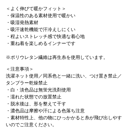
＜よく伸びて暖かフィット＞
・保温性のある素材使用で暖かい
・吸湿発熱素材
・吸汗速乾機能で汗冷えしにくい
・程よいストレッチ感で快適な着心地
・重ね着を楽しめるインナーです
※ポリウレタン繊維は再生糸を使用しています。
＜注意事項＞
洗濯ネット使用／同系色と一緒に洗い、つけ置き禁止／
タンブラー乾燥禁止
・白・淡色品は無蛍光洗剤使用
・濡れた状態での放置禁止
・脱水後は、形を整えて干す
・濃色品は摩擦や汗による色落ち注意
・素材特性上、他の物にひっかかると糸が飛び出しやす
いのでご注意ください。