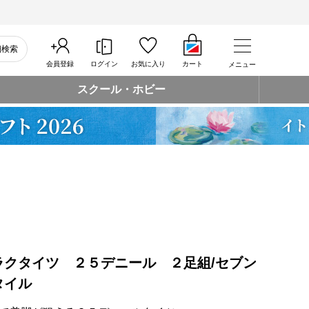
細検索
会員登録
ログイン
お気に入り
カート
メニュー
スクール・ホビー
ラクタイツ ２５デニール ２足組/セブン
タイル