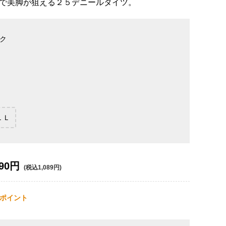
で美脚が狙える２５デニールタイツ。
ク
ＬＬ
90円
(税込1,089円)
ポイント