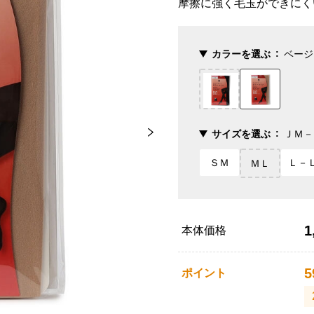
摩擦に強く毛玉ができにく
カラーを選ぶ
ベージ
サイズを選ぶ
ＪＭ－
ＳＭ
Ｌ－
ＭＬ
1
本体価格
5
ポイント