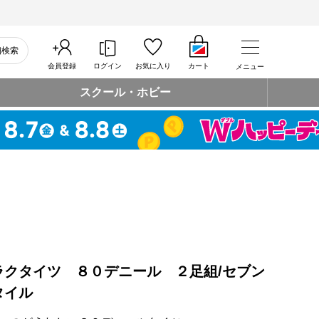
細検索
会員登録
ログイン
お気に入り
カート
メニュー
スクール・ホビー
ラクタイツ ８０デニール ２足組/セブン
タイル