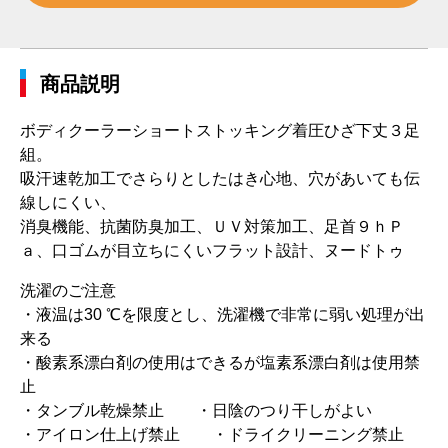
商品説明
ボディクーラーショートストッキング着圧ひざ下丈３足
組。
吸汗速乾加工でさらりとしたはき心地、穴があいても伝
線しにくい、
消臭機能、抗菌防臭加工、ＵＶ対策加工、足首９ｈＰ
ａ、口ゴムが目立ちにくいフラット設計、ヌードトゥ
洗濯のご注意
・液温は30 ℃を限度とし、洗濯機で非常に弱い処理が出
来る
・酸素系漂白剤の使用はできるが塩素系漂白剤は使用禁
止
・タンブル乾燥禁止 ・日陰のつり干しがよい
・アイロン仕上げ禁止 ・ドライクリーニング禁止