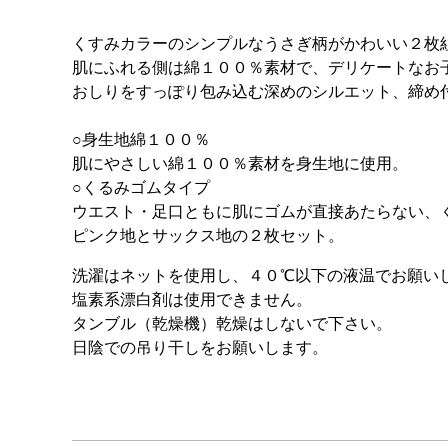
くすみカラーのシンプルなうさぎ柄がかわいい２枚
肌にふれる側は綿１００％素材で、デリケートなお
おしりをすっぽり包み込む深めのシルエット、締め
○身生地綿１００％
肌にやさしい綿１００％素材を身生地に使用。
○くるみゴムタイプ
ウエスト・足口ともに肌にゴムが直接あたらない、
ピンク地とサックス地の２枚セット。
洗濯はネットを使用し、４０℃以下の液温でお願い
塩素系漂白剤は使用できません。
タンブル（乾燥機）乾燥はしないで下さい。
日陰での吊り干しをお願いします。