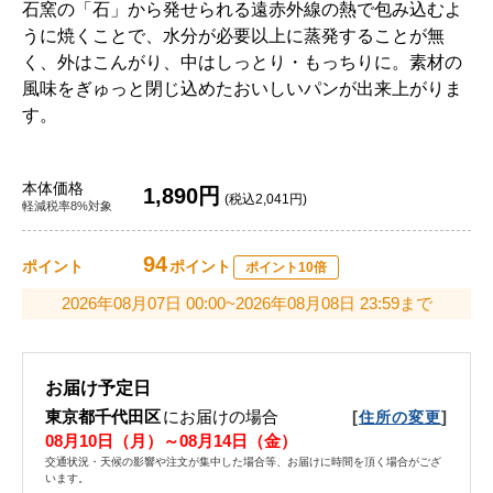
石窯の「石」から発せられる遠赤外線の熱で包み込むよ
うに焼くことで、水分が必要以上に蒸発することが無
く、外はこんがり、中はしっとり・もっちりに。素材の
風味をぎゅっと閉じ込めたおいしいパンが出来上がりま
す。
本体価格
1,890円
(税込2,041円)
軽減税率8%対象
94
ポイント
ポイント
ポイント10倍
2026年08月07日 00:00~2026年08月08日 23:59まで
お届け予定日
東京都千代田区
にお届けの場合
[
]
住所の変更
08月10日（月）～08月14日（金）
交通状況・天候の影響や注文が集中した場合等、お届けに時間を頂く場合がござ
います。