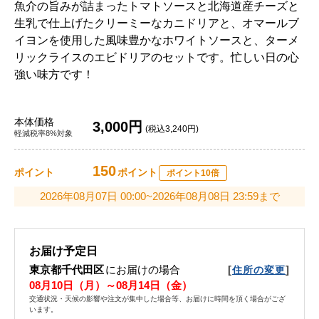
魚介の旨みが詰まったトマトソースと北海道産チーズと
生乳で仕上げたクリーミーなカニドリアと、オマールブ
イヨンを使用した風味豊かなホワイトソースと、ターメ
リックライスのエビドリアのセットです。忙しい日の心
強い味方です！
本体価格
3,000円
(税込3,240円)
軽減税率8%対象
150
ポイント
ポイント
ポイント10倍
2026年08月07日 00:00~2026年08月08日 23:59まで
お届け予定日
東京都千代田区
にお届けの場合
[
]
住所の変更
08月10日（月）～08月14日（金）
交通状況・天候の影響や注文が集中した場合等、お届けに時間を頂く場合がござ
います。