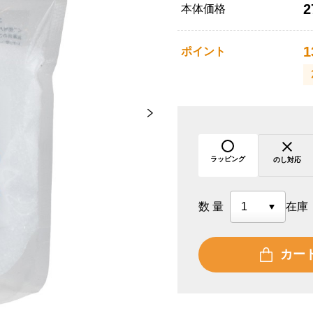
2
本体価格
1
ポイント
ラッピング
のし対応
数量
在庫
カー