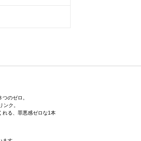
３つのゼロ。
ドリンク。
くれる、罪悪感ゼロな1本
います。