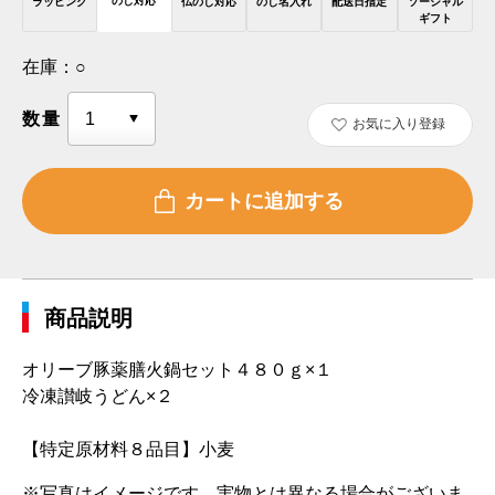
のし対応
ラッピング
仏のし対応
のし名入れ
配送日指定
ソーシャル
ギフト
在庫：
○
数量
お気に入り登録
商品説明
オリーブ豚薬膳火鍋セット４８０ｇ×１
冷凍讃岐うどん×２
【特定原材料８品目】小麦
※写真はイメージです。実物とは異なる場合がございま