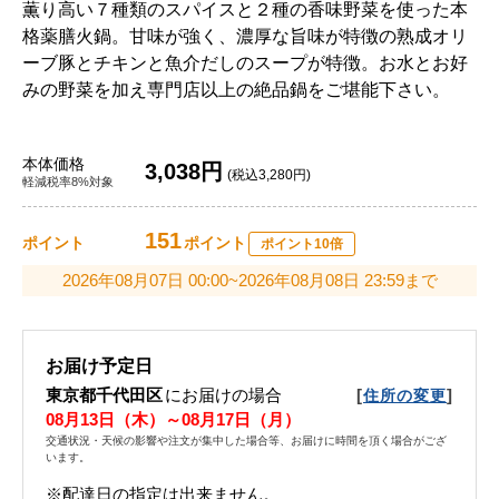
薫り高い７種類のスパイスと２種の香味野菜を使った本
格薬膳火鍋。甘味が強く、濃厚な旨味が特徴の熟成オリ
ーブ豚とチキンと魚介だしのスープが特徴。お水とお好
みの野菜を加え専門店以上の絶品鍋をご堪能下さい。
本体価格
3,038円
(税込3,280円)
軽減税率8%対象
151
ポイント
ポイント
ポイント10倍
2026年08月07日 00:00~2026年08月08日 23:59まで
お届け予定日
東京都千代田区
にお届けの場合
[
]
住所の変更
08月13日（木）～08月17日（月）
交通状況・天候の影響や注文が集中した場合等、お届けに時間を頂く場合がござ
います。
※配達日の指定は出来ません。