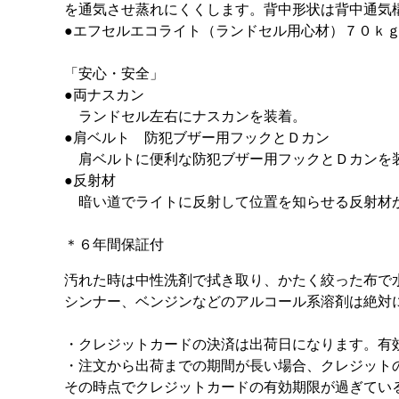
を通気させ蒸れにくくします。背中形状は背中通気
●エフセルエコライト（ランドセル用心材）７０ｋ
「安心・安全」
●両ナスカン
ランドセル左右にナスカンを装着。
●肩ベルト 防犯ブザー用フックとＤカン
肩ベルトに便利な防犯ブザー用フックとＤカンを
●反射材
暗い道でライトに反射して位置を知らせる反射材
＊６年間保証付
汚れた時は中性洗剤で拭き取り、かたく絞った布で
シンナー、ベンジンなどのアルコール系溶剤は絶対
・クレジットカードの決済は出荷日になります。有
・注文から出荷までの期間が長い場合、クレジット
その時点でクレジットカードの有効期限が過ぎてい