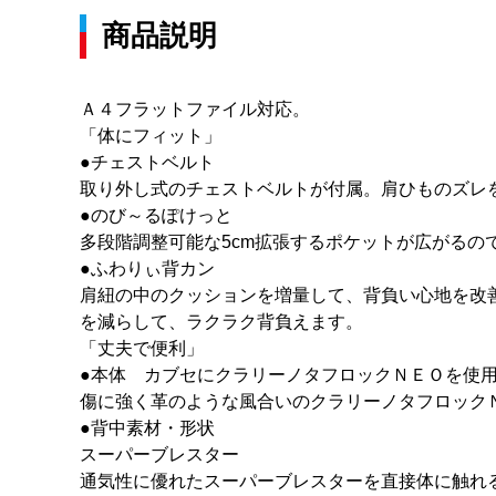
商品説明
Ａ４フラットファイル対応。
「体にフィット」
●チェストベルト
取り外し式のチェストベルトが付属。肩ひものズレ
●のび～るぽけっと
多段階調整可能な5cm拡張するポケットが広がるの
●ふわりぃ背カン
肩紐の中のクッションを増量して、背負い心地を改
を減らして、ラクラク背負えます。
「丈夫で便利」
●本体 カブセにクラリーノタフロックＮＥＯを使
傷に強く革のような風合いのクラリーノタフロック
●背中素材・形状
スーパーブレスター
通気性に優れたスーパーブレスターを直接体に触れ