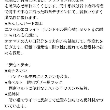
を通気させ蒸れにくくします。背中形状は背中通気構造
で背中の中心に沿った独自デザインにて、背負いやすく
通気性に優れます。
●あんしんガード加工
エフセルエコライト（ランドセル用心材）８０ｋｇの耐
えられる安心設計。
オオマチの入り口部分を３方向から補強して、型崩れを
防ぎます。軽量・復元性・耐水性に優れてる新素材の芯
材を採用。
「安心・安全」
●両ナスカン
ランドセル左右にナスカンを装着。
●肩ベルト 防犯ブザー用フック
両肩ベルトに便利なナスカン・Ｄカンを装着。
●反射材
暗い道でライトに反射して位置を知らせる反射材がつ
いています。