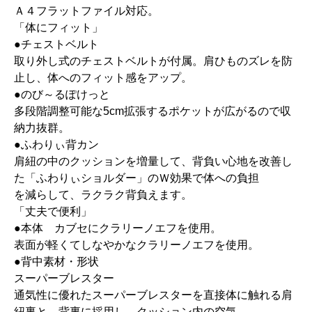
Ａ４フラットファイル対応。
「体にフィット」
●チェストベルト
取り外し式のチェストベルトが付属。肩ひものズレを防
止し、体へのフィット感をアップ。
●のび～るぽけっと
多段階調整可能な5cm拡張するポケットが広がるので収
納力抜群。
●ふわりぃ背カン
肩紐の中のクッションを増量して、背負い心地を改善し
た「ふわりぃショルダー」のＷ効果で体への負担
を減らして、ラクラク背負えます。
「丈夫で便利」
●本体 カブセにクラリーノエフを使用。
表面が軽くてしなやかなクラリーノエフを使用。
●背中素材・形状
スーパーブレスター
通気性に優れたスーパーブレスターを直接体に触れる肩
紐裏と、背裏に採用し、クッション内の空気