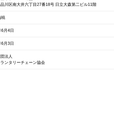
品川区南大井六丁目27番18号 日立大森第二ビル11階
義暁
年6月4日
年6月3日
社団法人
ボランタリーチェーン協会