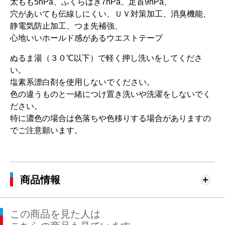
太もも5hPa、ふくらはぎ7hPa、足首9hPa、
穴があいても伝線しにくい、ＵＶ対策加工、消臭機能、
静電気防止加工、つま先補強、
心地いいホールド感があるウエストテープ
ぬるま湯（３０℃以下）で軽く押し洗いをしてくださ
い。
塩素系漂白剤を使用しないでください。
色の違うものと一緒につけ置き洗いや洗濯をしないでく
ださい。
特に濃色の場合は色落ちや色移りする場合がありますの
でご注意願います。
商品情報
この商品を見た人は