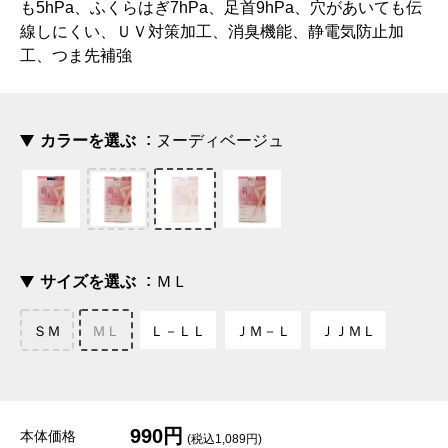
も5hPa、ふくらはぎ7hPa、足首9hPa、穴があいても伝
線しにくい、ＵＶ対策加工、消臭機能、静電気防止加
工、つま先補強
カラーを選ぶ
ヌーディベージュ
サイズを選ぶ
ＭＬ
ＳＭ
ＭＬ
Ｌ－ＬＬ
ＪＭ－Ｌ
ＪＪＭＬ
990円
本体価格
(税込1,089円)