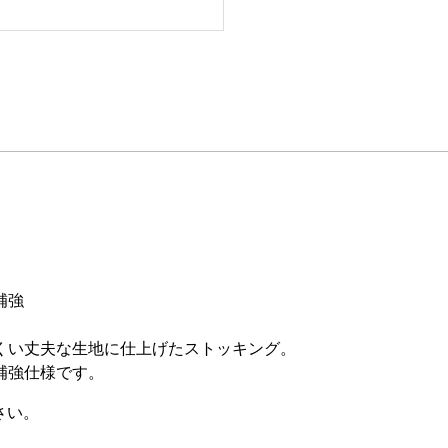
補強
くい丈夫な生地に仕上げたストッキング。
補強仕様です。
さい。