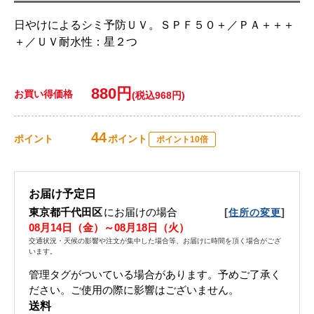
日やけによるシミ予防ＵＶ。ＳＰＦ５０＋／ＰＡ＋＋＋
＋／ＵＶ耐水性：星２つ
880円
お買い得価格
(税込968円)
44
ポイント
ポイント
ポイント10倍
お届け予定日
東京都千代田区
にお届けの場合
[
]
住所の変更
08月14日（金）～08月18日（火）
交通状況・天候の影響や注文が集中した場合等、お届けに時間を頂く場合がござ
います。
管理タグがついている場合があります。予めご了承く
ださい。ご使用の際に影響はございません。
送料