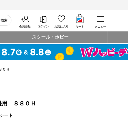
細検索
会員登録
ログイン
お気に入り
カート
メニュー
スクール・ホビー
８０Ｈ
畳用 ８８０Ｈ
シート