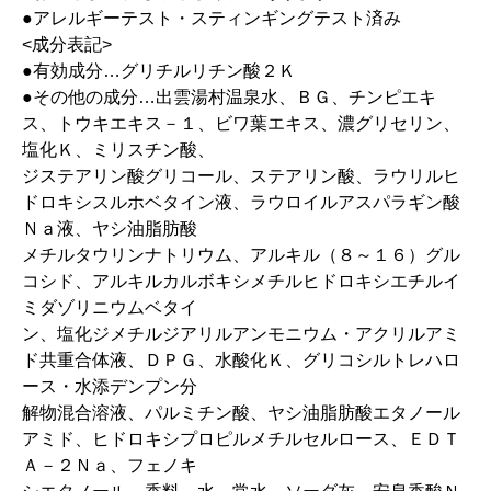
●アレルギーテスト・スティンギングテスト済み
<成分表記>
●有効成分…グリチルリチン酸２Ｋ
●その他の成分…出雲湯村温泉水、ＢＧ、チンピエキ
ス、トウキエキス－１、ビワ葉エキス、濃グリセリン、
塩化Ｋ、ミリスチン酸、
ジステアリン酸グリコール、ステアリン酸、ラウリルヒ
ドロキシスルホベタイン液、ラウロイルアスパラギン酸
Ｎａ液、ヤシ油脂肪酸
メチルタウリンナトリウム、アルキル（８～１６）グル
コシド、アルキルカルボキシメチルヒドロキシエチルイ
ミダゾリニウムベタイ
ン、塩化ジメチルジアリルアンモニウム・アクリルアミ
ド共重合体液、ＤＰＧ、水酸化Ｋ、グリコシルトレハロ
ース・水添デンプン分
解物混合溶液、パルミチン酸、ヤシ油脂肪酸エタノール
アミド、ヒドロキシプロピルメチルセルロース、ＥＤＴ
Ａ－２Ｎａ、フェノキ