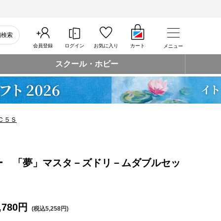
細検索
会員登録
ログイン
お気に入り
カート
メニュー
スクール・ホビー
Ｃ５Ｓ
ー 「夢」マスタ－ズドリ－ムダブルセッ
,780円
(税込5,258円)