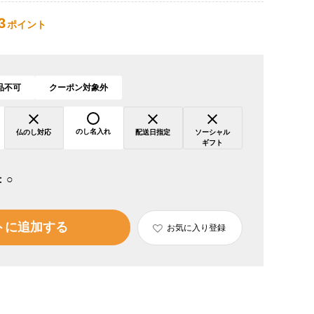
3
ポイント
品不可
クーポン対象外
のし名入れ
仏のし対応
配送日指定
ソーシャル
ギフト
：
○
トに追加する
お気に入り登録