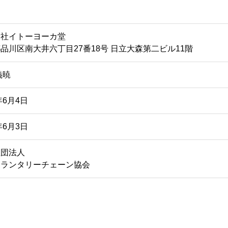
会社イトーヨーカ堂
品川区南大井六丁目27番18号 日立大森第二ビル11階
義暁
年6月4日
年6月3日
社団法人
ボランタリーチェーン協会