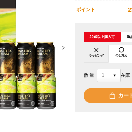
2
ポイント
20歳以上購入可
返
のし対応
ラッピング
数量
在庫
カー