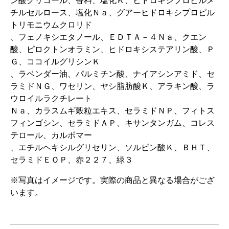
ン酸グリコール、香料、塩化Ｋ、ヒドロキシプロピルメ
チルセルロース、塩化Ｎａ、グアーヒドロキシプロピル
トリモニウムクロリド
、フェノキシエタノール、ＥＤＴＡ－４Ｎａ、クエン
酸、ピロクトンオラミン、ヒドロキシステアリン酸、Ｐ
Ｇ、ココイルグリシンＫ
、ラベンダー油、パルミチン酸、ナイアシンアミド、セ
ラミドＮＧ、ワセリン、ヤシ脂肪酸Ｋ、アラキン酸、ラ
ウロイルラクチレート
Ｎａ、カラスムギ穀粒エキス、セラミドＮＰ、フィトス
フィンゴシン、セラミドＡＰ、キサンタンガム、コレス
テロール、カルボマー
、エチルヘキシルグリセリン、ソルビン酸Ｋ、ＢＨＴ、
セラミドＥＯＰ、赤２２７、緑３
※写真はイメージです。実際の商品と異なる場合がござ
います。