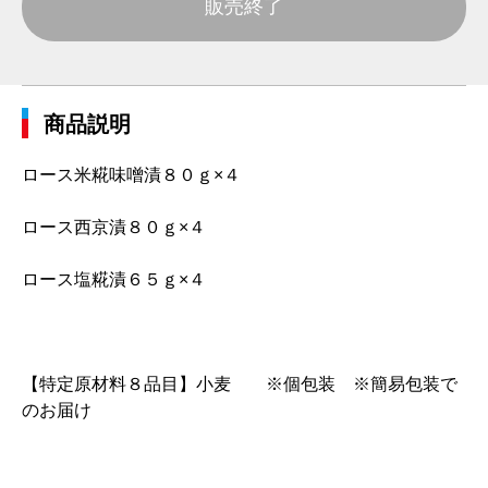
販売終了
商品説明
ロース米糀味噌漬８０ｇ×４
ロース西京漬８０ｇ×４
ロース塩糀漬６５ｇ×４
【特定原材料８品目】小麦 ※個包装 ※簡易包装で
のお届け