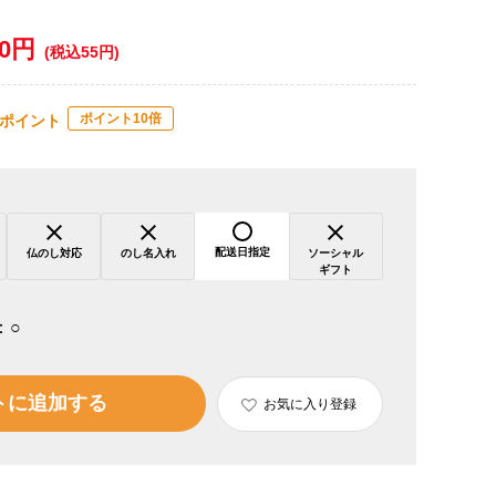
50円
(税込55円)
ポイント10倍
ポイント
配送日指定
仏のし対応
のし名入れ
ソーシャル
ギフト
：
○
トに追加する
お気に入り登録