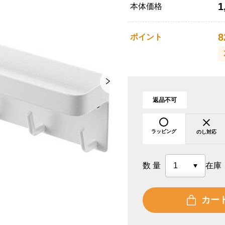
1
本体価格
8
ポイント
返品不可
ラッピング
のし対応
数量
在庫
カー