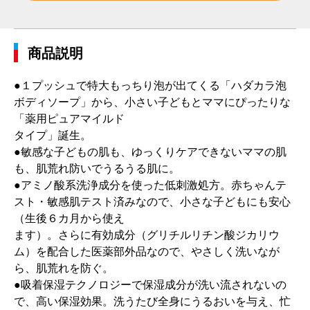
商品説明
●１プッシュで特大もっちり泡が出てくる「ハダカラ泡
ボディソープ」から、小さい子どもとママにぴったりな
「薬用ピュアマイルド
タイプ」誕生。
●敏感な子どもの肌も、ゆっくりケアできないママの肌
も、肌荒れ防いでうるうる肌に。
●アミノ酸系洗浄成分を使った低刺激処方。赤ちゃんテ
スト・敏感肌テスト済みなので、小さな子どもにも安心
（生後６カ月から使え
ます）。さらに有効成分（グリチルリチン酸ジカリウ
ム）を配合した医薬部外品なので、やさしく洗いなが
ら、肌荒れを防ぐ。
●吸着保湿テクノロジーで保湿成分が洗い流されないの
で、高い保湿効果。洗うたび全身にうるおいを与え、忙