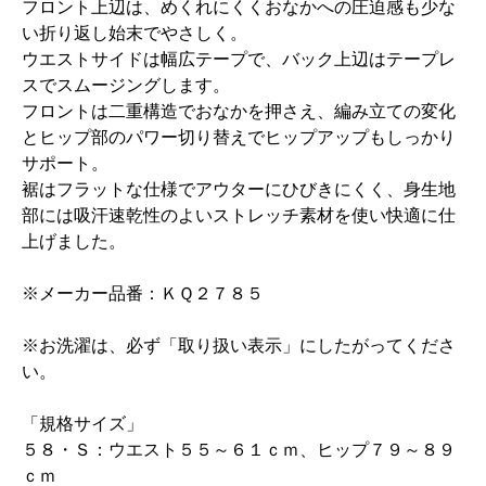
フロント上辺は、めくれにくくおなかへの圧迫感も少な
い折り返し始末でやさしく。
ウエストサイドは幅広テープで、バック上辺はテープレ
スでスムージングします。
フロントは二重構造でおなかを押さえ、編み立ての変化
とヒップ部のパワー切り替えでヒップアップもしっかり
サポート。
裾はフラットな仕様でアウターにひびきにくく、身生地
部には吸汗速乾性のよいストレッチ素材を使い快適に仕
上げました。
※メーカー品番：ＫＱ２７８５
※お洗濯は、必ず「取り扱い表示」にしたがってくださ
い。
「規格サイズ」
５８・Ｓ：ウエスト５５～６１ｃｍ、ヒップ７９～８９
ｃｍ