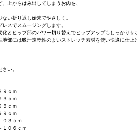
ど、上からはみ出してしまうお肉を、
少ない折り返し始末でやさしく。
プレスでスムージングします。
変化とヒップ部のパワー切り替えでヒップアップもしっかりサ
生地部には吸汗速乾性のよいストレッチ素材を使い快適に仕上
ださい。
８９ｃｍ
９３ｃｍ
９６ｃｍ
９９ｃｍ
１０３ｃｍ
～１０６ｃｍ