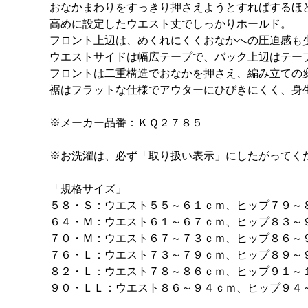
おなかまわりをすっきり押さえようとすればするほ
高めに設定したウエスト丈でしっかりホールド。
フロント上辺は、めくれにくくおなかへの圧迫感も
ウエストサイドは幅広テープで、バック上辺はテー
フロントは二重構造でおなかを押さえ、編み立ての
裾はフラットな仕様でアウターにひびきにくく、身
※メーカー品番：ＫＱ２７８５
※お洗濯は、必ず「取り扱い表示」にしたがってく
「規格サイズ」
５８・Ｓ：ウエスト５５～６１ｃｍ、ヒップ７９～
６４・Ｍ：ウエスト６１～６７ｃｍ、ヒップ８３～
７０・Ｍ：ウエスト６７～７３ｃｍ、ヒップ８６～
７６・Ｌ：ウエスト７３～７９ｃｍ、ヒップ８９～
８２・Ｌ：ウエスト７８～８６ｃｍ、ヒップ９１～
９０・ＬＬ：ウエスト８６～９４ｃｍ、ヒップ９４