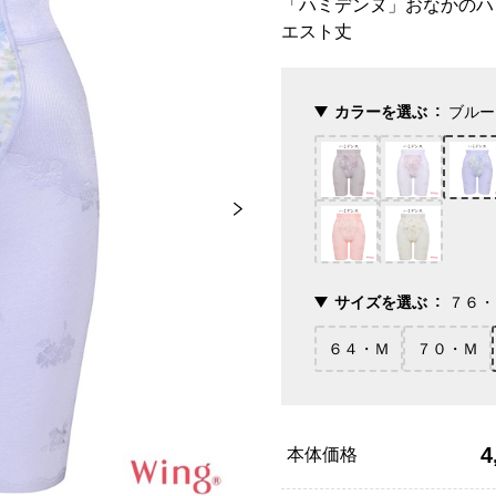
「ハミデンヌ」おなかのハ
エスト丈
カラーを選ぶ
ブルー
サイズを選ぶ
７６・
６４・Ｍ
７０・Ｍ
4
本体価格