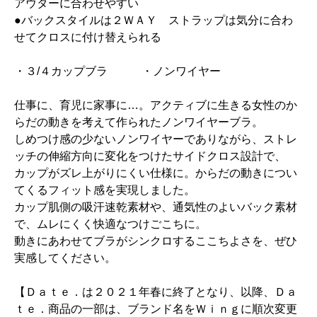
アウターに合わせやすい
●バックスタイルは２ＷＡＹ ストラップは気分に合わ
せてクロスに付け替えられる
・３/４カップブラ ・ノンワイヤー
仕事に、育児に家事に…。アクティブに生きる女性のか
らだの動きを考えて作られたノンワイヤーブラ。
しめつけ感の少ないノンワイヤーでありながら、ストレ
ッチの伸縮方向に変化をつけたサイドクロス設計で、
カップがズレ上がりにくい仕様に。からだの動きについ
てくるフィット感を実現しました。
カップ肌側の吸汗速乾素材や、通気性のよいバック素材
で、ムレにくく快適なつけごこちに。
動きにあわせてブラがシンクロするここちよさを、ぜひ
実感してください。
【Ｄａｔｅ．は２０２１年春に終了となり、以降、Ｄａ
ｔｅ．商品の一部は、ブランド名をＷｉｎｇに順次変更