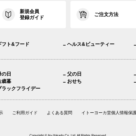
新規会員
ご注文方法
登録ガイド
ギフト&フード
ヘルス&ビューティー
母の日
父の日
お歳暮
おせち
ブラックフライデー
示
ご利用ガイド
よくある質問
イトーヨーカ堂個人情報保
Copyright © Ito-Yokado Co.,Ltd. All Rights Reserved.