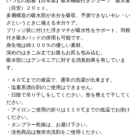
いつもの肌着【日本製】吸水機能付きショーツ 吸水量
（目安）２０ｃｃ。
多層構造の吸水部が水分を吸収、予測できないモレ・い
ざというときに備える水分ケア。
ブリッジ状に付けた浮きマチが吸水性をサポート。羽根
付き吸水パッドの併用も可能です。
身生地は綿１００％の優しい素材。
深めのはきこみ丈でお腹もお尻も包み込む。
吸水部にはアンモニアに対する消臭効果を有していま
す。
・４０℃までの液温で、通常の洗濯が出来ます。
・塩素系漂白剤のご使用はできません。
・日陰で吊り干しをしてください。形を整えて干してく
ださい。
・アイロンご使用の折りは１１０℃までの低温でお掛け
ください。
・タンブラー乾燥は、お避け下さい。
・淡色商品は無蛍光洗剤をご使用ください。